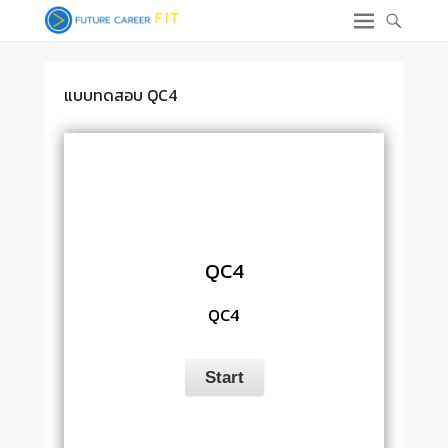
แบบทดสอบ QC4
QC4
QC4