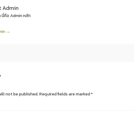
t Admin
า นี่คือ Admin หลัก
dmin
→
y
ill not be published.
Required fields are marked
*